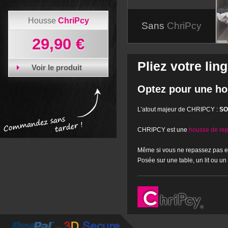
Housse
ChriPcy
Sans
ChriPcy
29,90 €
Pliez votre lin
Voir le produit
Optez pour une ho
L’atout majeur de CHRIPCY :
SO
CHRIPCY est une
housse de rep
Même si vous ne repassez pas et 
Posée sur une table, un lit ou u